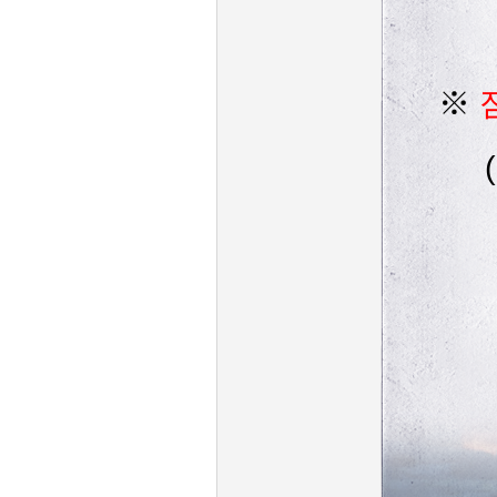
※
점
(